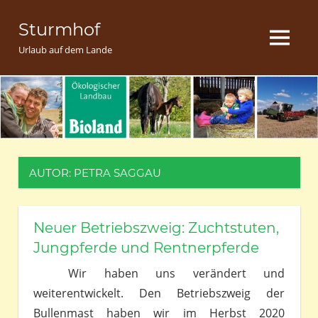
Zum
Sturmhof
Inhalt
MENU
springen
Urlaub auf dem Lande
AUTOR:
PETRA SAGGAU
Neuer Betriebszweig: Zuchtstuten,
Jungpferde und Rentnerpferde
Wir haben uns verändert und
weiterentwickelt. Den Betriebszweig der
Bullenmast haben wir im Herbst 2020